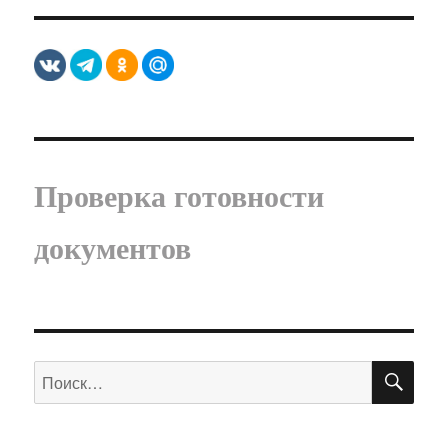
Проверка готовности
документов
ПО
Искать: