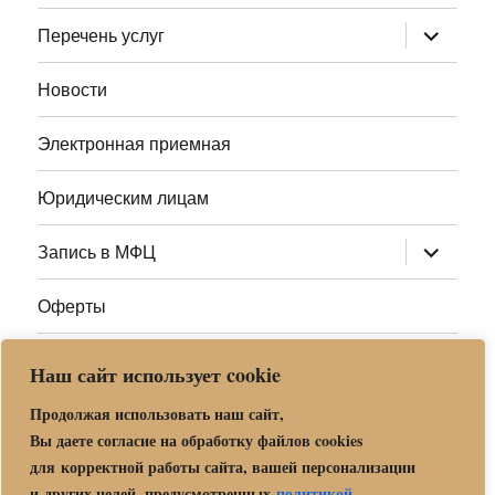
меню
раскрыт
Перечень услуг
дочернее
меню
Новости
Электронная приемная
Юридическим лицам
раскрыт
Запись в МФЦ
дочернее
меню
Оферты
Полезные ссылки
Наш сайт использует cookie
Адреса МФЦ МО
Продолжая использовать наш сайт,
Вы даете согласие на обработку файлов cookies
для корректной работы сайта, вашей персонализации
Центр государственных и муниципальных услуг «Мои
и других целей, предусмотренных
политикой
.