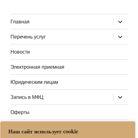
раскрыт
Главная
дочернее
меню
раскрыт
Перечень услуг
дочернее
меню
Новости
Электронная приемная
Юридическим лицам
раскрыт
Запись в МФЦ
дочернее
меню
Оферты
Полезные ссылки
Наш сайт использует cookie