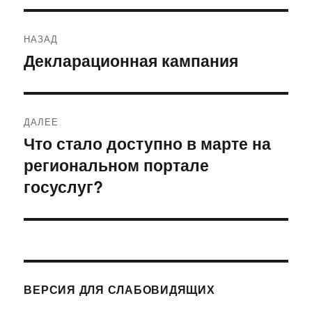
Навигация
НАЗАД
по
Декларационная кампания
Предыдущая
запись:
записям
ДАЛЕЕ
Что стало доступно в марте на
Следующая
региональном портале
запись:
госуслуг?
ВЕРСИЯ ДЛЯ СЛАБОВИДЯЩИХ