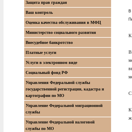
Защита прав граждан
В
Ваш контроль
П
Оценка качества обслуживания в МФЦ
Министерство социального развития
К
Внесудебное банкротство
В
Платные услуги
м
Услуги в электронном виде
в
Социальный фонд РФ
м
Управления Федеральной службы
государственной регистрации, кадастра и
С
картографии по МО
Управление Федеральной миграционной
К
службы
ж
Управление Федеральной налоговой
службы по МО