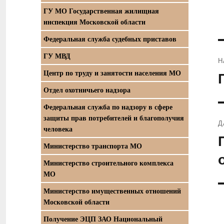
ГУ МО Государственная жилищная
инспекция Московской области
Федеральная служба судебных приставов
ГУ МВД
Н
Центр по труду и занятости населения МО
П
з
Отдел охотничьего надзора
Федеральная служба по надзору в сфере
защиты прав потребителей и благополучия
Д
человека
С
Министерство транспорта МО
з
Министерство строительного комплекса
МО
Министерство имущественных отношений
Московской области
Получение ЭЦП ЗАО Национальный