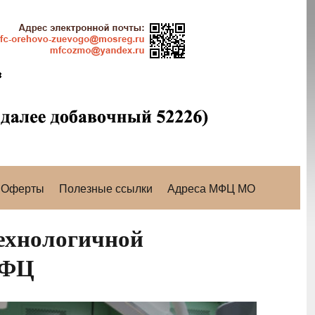
Оферты
Полезные ссылки
Адреса МФЦ МО
ехнологичной
МФЦ