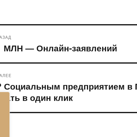
Навигация
АЗАД
по
1 МЛН — Онлайн-заявлений
редыдущая
апись:
записям
АЛЕЕ
? Социальным предприятием в
ледующая
апись:
стать в один клик