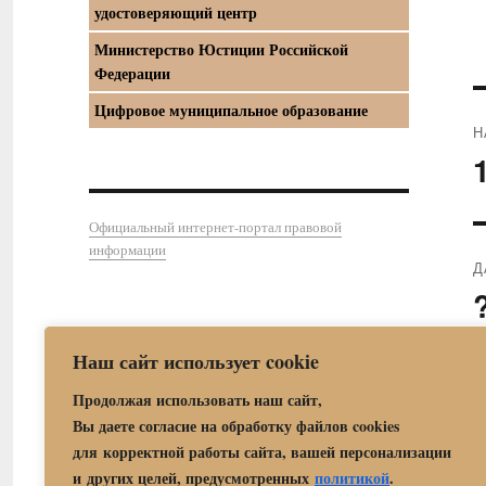
удостоверяющий центр
Министерство Юстиции Российской
Федерации
Цифровое муниципальное образование
Н
П
з
Официальный интернет-портал правовой
информации
Д
С
з
Наш сайт использует cookie
Продолжая использовать наш сайт,
Вы даете согласие на обработку файлов cookies
для корректной работы сайта, вашей персонализации
и других целей, предусмотренных
политикой
.