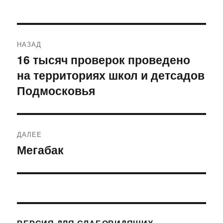
Навигация
НАЗАД
по
16 тысяч проверок проведено
Предыдущая
на территориях школ и детсадов
запись:
записям
Подмосковья
ДАЛЕЕ
Мегабак
Следующая
запись: