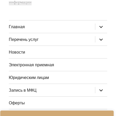
информации
раскрыт
Главная
дочернее
меню
раскрыт
Перечень услуг
дочернее
меню
Новости
Электронная приемная
Юридическим лицам
раскрыт
Запись в МФЦ
дочернее
меню
Оферты
Полезные ссылки