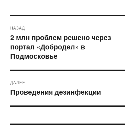
Навигация
НАЗАД
по
2 млн проблем решено через
Предыдущая
портал «Добродел» в
запись:
записям
Подмосковье
ДАЛЕЕ
Проведения дезинфекции
Следующая
запись: