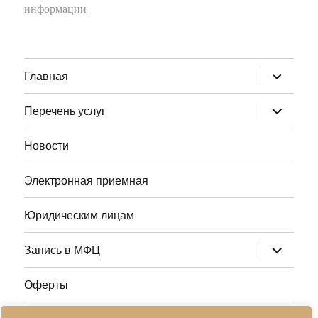
информации
раскрыт
Главная
дочернее
меню
раскрыт
Перечень услуг
дочернее
меню
Новости
Электронная приемная
Юридическим лицам
раскрыт
Запись в МФЦ
дочернее
меню
Оферты