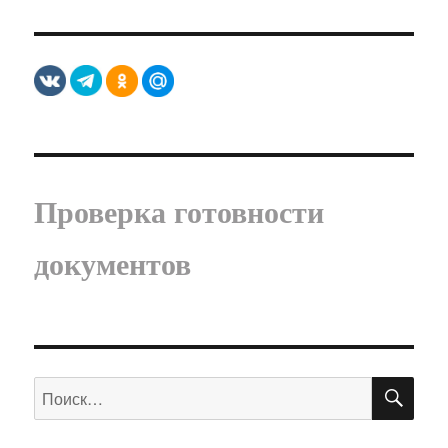
Проверка готовности
документов
ПО
Искать: