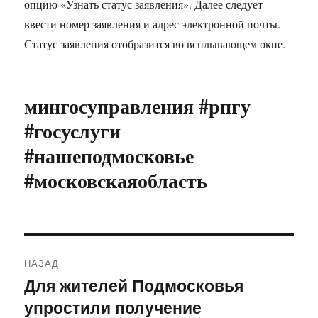
опцию «Узнать статус заявления». Далее следует
ввести номер заявления и адрес электронной почты.
Статус заявления отобразится во всплывающем окне.
мингосуправления #рпгу
#госуслуги
#нашеподмосковье
#московскаяобласть
Навигация
НАЗАД
по
Для жителей Подмосковья
Предыдущая
упростили получение
запись:
записям