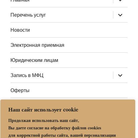
дочернее
меню
раскрыт
Перечень услуг
дочернее
меню
Новости
Электронная приемная
Юридическим лицам
раскрыт
Запись в МФЦ
дочернее
меню
Оферты
Полезные ссылки
Наш сайт использует cookie
Адреса МФЦ МО
Продолжая использовать наш сайт,
Вы даете согласие на обработку файлов cookies
для корректной работы сайта, вашей персонализации