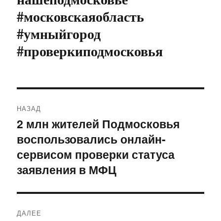
#московскаяобласть
#умныйгород
#проверкиподмосковья
Навигация
НАЗАД
по
2 млн жителей Подмосковья
Предыдущая
воспользовались онлайн-
запись:
записям
сервисом проверки статуса
заявления в МФЦ
ДАЛЕЕ