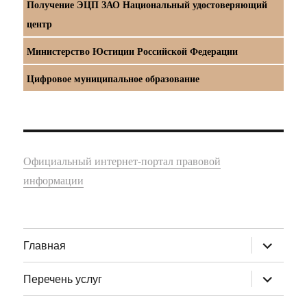
Получение ЭЦП ЗАО Национальный удостоверяющий
центр
Министерство Юстиции Российской Федерации
Цифровое муниципальное образование
Официальный интернет-портал правовой
информации
раскрыт
Главная
дочернее
меню
раскрыт
Перечень услуг
дочернее
меню