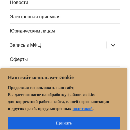
Новости
Электронная приемная
Юридическим лицам
раскрыт
Запись в МФЦ
дочернее
меню
Оферты
Полезные ссылки
Наш сайт использует cookie
Адреса МФЦ МО
Продолжая использовать наш сайт,
Вы даете согласие на обработку файлов cookies
для корректной работы сайта, вашей персонализации
Центр государственных и муниципальных услуг «Мои
и других целей, предусмотренных
политикой
.
документы» в г. о. Орехово-Зуево
Политика обработки и защиты персональных данных в «МБУ
Принять
МФЦ Орехово-Зуевского городского округа Московской области»