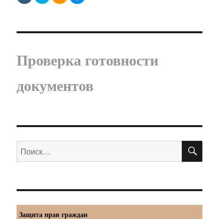
Проверка готовности
документов
ПО
Искать:
Защита прав граждан