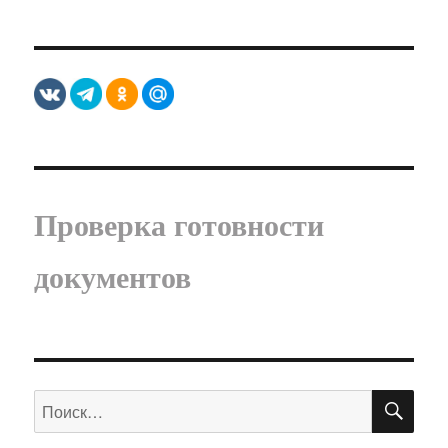
Проверка готовности
документов
ПО
Искать: