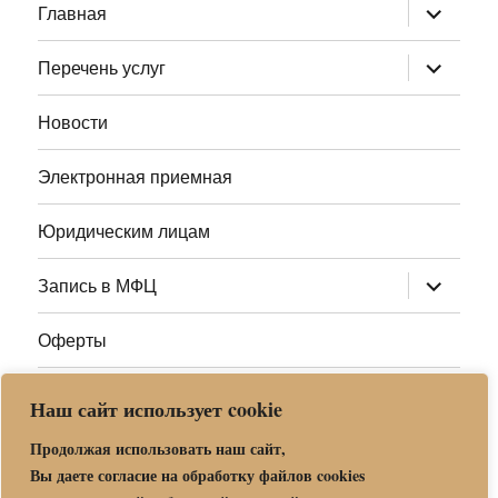
раскрыт
Главная
дочернее
меню
раскрыт
Перечень услуг
дочернее
меню
Новости
Электронная приемная
Юридическим лицам
раскрыт
Запись в МФЦ
дочернее
меню
Оферты
Полезные ссылки
Наш сайт использует cookie
Адреса МФЦ МО
Продолжая использовать наш сайт,
Вы даете согласие на обработку файлов cookies