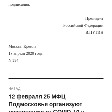
подписания.
Президент
Российской Федерации
В.ПУТИН
Москва, Кремль
18 апреля 2020 года
N 274
Навигация
НАЗАД
по
12 февраля 25 МФЦ
Предыдущая
Подмосковья организуют
запись:
записям
вакцинацию от COVID-19 в