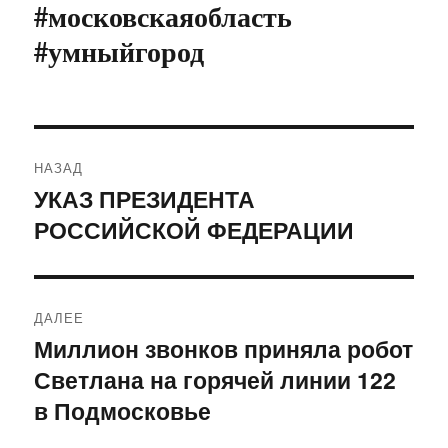
#московскаяобласть
#умныйгород
Навигация
НАЗАД
по
УКАЗ ПРЕЗИДЕНТА
Предыдущая
РОССИЙСКОЙ ФЕДЕРАЦИИ
запись:
записям
ДАЛЕЕ
Миллион звонков приняла робот
Следующая
Светлана на горячей линии 122
запись:
в Подмосковье