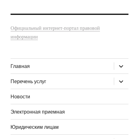
Официальный интернет-портал правовой
информации
раскрыт
Главная
дочернее
меню
раскрыт
Перечень услуг
дочернее
меню
Новости
Электронная приемная
Юридическим лицам