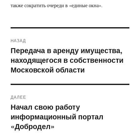
также сократить очереди в «единые окна».
Навигация
НАЗАД
по
Передача в аренду имущества,
Предыдущая
находящегося в собственности
запись:
записям
Московской области
ДАЛЕЕ
Начал свою работу
Следующая
информационный портал
запись:
«Добродел»