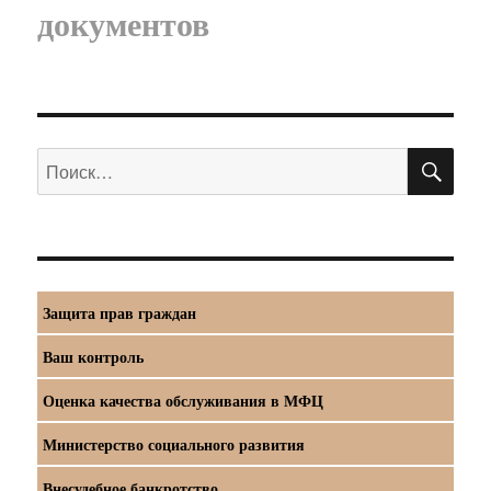
документов
ПО
Искать:
Защита прав граждан
Ваш контроль
Оценка качества обслуживания в МФЦ
Министерство социального развития
Внесудебное банкротство