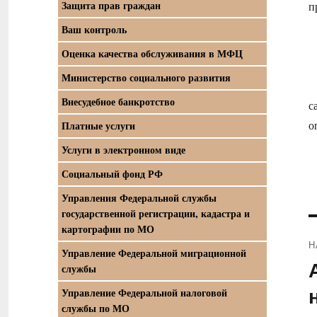
Защита прав граждан
п
Ваш контроль
С
Оценка качества обслуживания в МФЦ
Министерство социального развития
Д
Внесудебное банкротство
с
о
Платные услуги
Услуги в электронном виде
Социальный фонд РФ
Управления Федеральной службы
государственной регистрации, кадастра и
картографии по МО
Н
Управление Федеральной миграционной
П
службы
з
Управление Федеральной налоговой
службы по МО