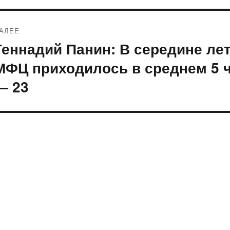
АЛЕЕ
Геннадий Панин: В середине лет
ледующая
апись:
МФЦ приходилось в среднем 5 ч
— 23