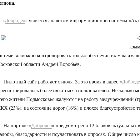
егиона.
«
Добродел
» является аналогом информационной системы «Акт
«Э
комм
истеме возможно контролировать только обеспечив их максимал
осковской области Андрей Воробьёв.
илотный сайт работает с июля. За это время в адрес «
Доброде
арегистрировалось более пяти тысяч пользователей. Несколько м
сего жители Подмосковья жалуются на работу медучреждений (тр
КХ (23%), на состояние дорог (16%) и плохое благоустройство т
а портале «
Добродел
» предусмотрено 12 блоков актуальных 
алобы, благодарности и поучаствовать в опросах. Общее число 