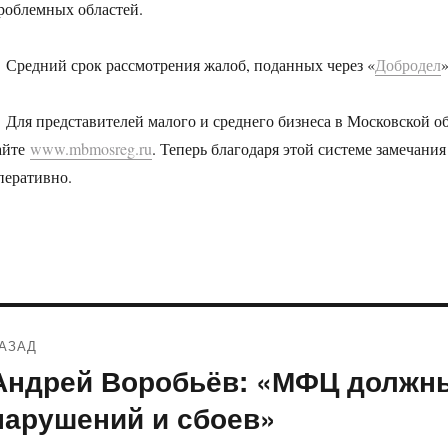
роблемных областей.
редний срок рассмотрения жалоб, поданных через «
Добродел
»
ля представителей малого и среднего бизнеса в Московской об
айте
www.mbmosreg.ru
. Теперь благодаря этой системе замечани
перативно.
Навигация
АЗАД
по
Андрей Воробьёв: «МФЦ должны
редыдущая
апись:
записям
нарушений и сбоев»