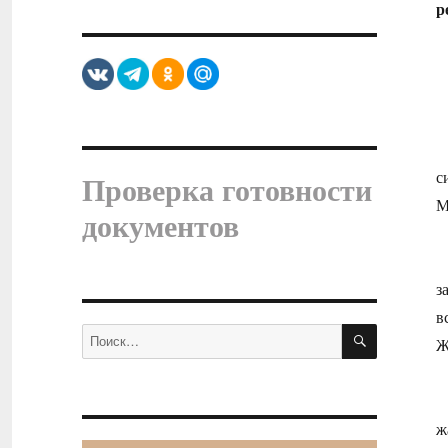
р
с
Проверка готовности
М
документов
П
з
в
ПОИСК
Искать:
Ж
Н
ж