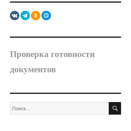
Проверка готовности
документов
ПО
Искать: