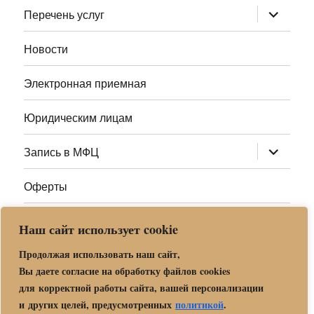
раскрыт
Перечень услуг
дочернее
меню
Новости
Электронная приемная
Юридическим лицам
раскрыт
Запись в МФЦ
дочернее
меню
Оферты
Полезные ссылки
Наш сайт использует cookie
Адреса МФЦ МО
Продолжая использовать наш сайт,
Вы даете согласие на обработку файлов cookies
для корректной работы сайта, вашей персонализации
Центр государственных и муниципальных услуг «Мои
и других целей, предусмотренных
политикой
.
документы» в г. о. Орехово-Зуево