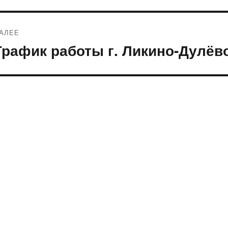
записям
АЛЕЕ
График работы г. Ликино-Дулёв
ледующая
апись: