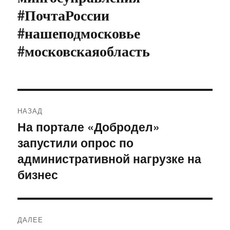
#ПочтаРоссии
#нашеподмосковье
#московскаяобласть
Навигация
НАЗАД
по
На портале «Добродел»
Предыдущая
запустили опрос по
запись:
записям
административной нагрузке на
бизнес
ДАЛЕЕ