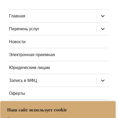
раскрыт
Главная
дочернее
меню
раскрыт
Перечень услуг
дочернее
меню
Новости
Электронная приемная
Юридическим лицам
раскрыт
Запись в МФЦ
дочернее
меню
Оферты
Полезные ссылки
Наш сайт использует cookie