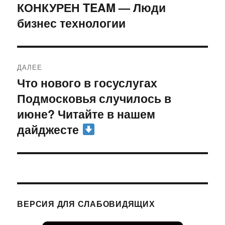
по
КОНКУРЕН TEAM — Люди
Предыдущая
бизнес технологии
запись:
записям
ДАЛЕЕ
Что нового в госуслугах
Следующая
Подмосковья случилось в
запись:
июне? Читайте в нашем
дайджесте
ВЕРСИЯ ДЛЯ СЛАБОВИДЯЩИХ