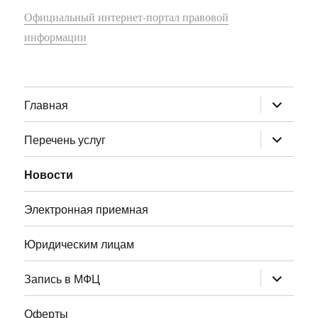
Официальный интернет-портал правовой
информации
раскрыт
Главная
дочернее
меню
раскрыт
Перечень услуг
дочернее
меню
Новости
Электронная приемная
Юридическим лицам
раскрыт
Запись в МФЦ
дочернее
меню
Оферты